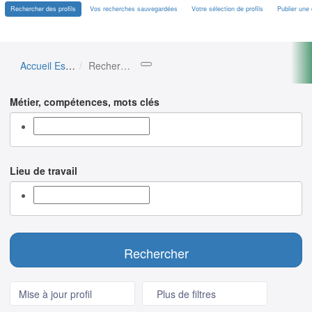
Rechercher des profils
Vos recherches sauvegardées
Votre sélection de profils
Publier une 
Accueil Espace Entreprise
Rechercher des profils
[[missing
key:
label-
Mots-
Métier, compétences, mots clés
aide]]
clés
Lieu
Lieu de travail
des
Rechercher
profils
Afficher le filtre de
du
Afficher
Mise à jour
profil
Plus de
filtres