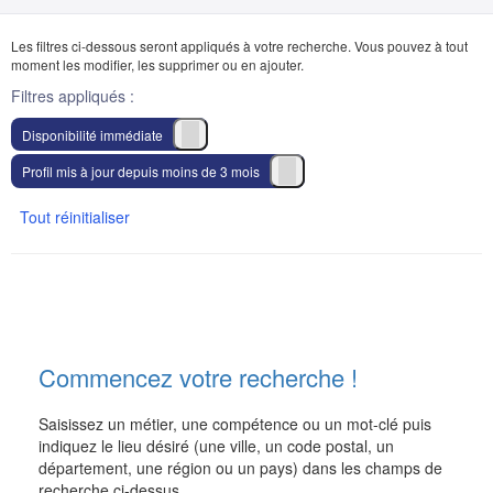
Les filtres ci-dessous seront appliqués à votre recherche. Vous pouvez à tout
moment les modifier, les supprimer ou en ajouter.
Filtres appliqués :
Disponibilité immédiate
Supprimer
le
Profil mis à jour depuis moins de 3 mois
Supprimer
filtre
le
Disponibilité
Supprimer
Tout réinitialiser
filtre
immédiate
Profil
les
mis
filtres
à
appliqués
jour
-
depuis
moins
de
3
Commencez votre recherche !
mois
Saisissez un métier, une compétence ou un mot-clé puis
indiquez le lieu désiré (une ville, un code postal, un
département, une région ou un pays) dans les champs de
recherche ci-dessus.